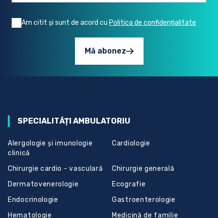
Am citit și sunt de acord cu
Politica de confidențialitate
Mă abonez
SPECIALITĂȚI AMBULATORIU
Alergologie și imunologie
Cardiologie
clinică
Chirurgie cardio - vasculară
Chirurgie generală
Dermatovenerologie
Ecografie
Endocrinologie
Gastroenterologie
Hematologie
Medicină de familie