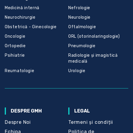
Medicină internă
Nefrologie
Neurochirurgie
Neurologie
Obstetrică - Ginecologie
Oftalmologie
Oncologie
ORL (otorinolaringologie)
Ortopedie
Pneumologie
Psihiatrie
Radiologie și imagistică
medicală
Reumatologie
Urologie
DESPRE GMH
LEGAL
Despre Noi
Termeni și condiții
Echipa
Politica de