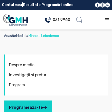
|
|
Contul meu
Rezultate
Programări online
031 9960
Op
Acasă
»
Medici
»
Mihaela Lebedenco
Despre medic
Investigații și prețuri
Program
Programează-te